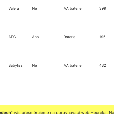
Valera
Ne
AA baterie
399
AEG
Ano
Baterie
195
Babyliss
Ne
AA baterie
432
hodech
“ vás přesměrujeme na porovnávací web Heureka. N