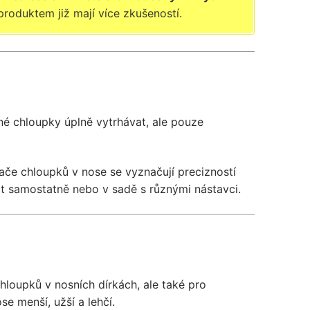
 produktem již mají více zkušeností.
né chloupky úplně vytrhávat, ale pouze
ače chloupků v nose se vyznačují precizností
it samostatně nebo v sadě s různými nástavci.
loupků v nosních dírkách, ale také pro
se menší, užší a lehčí.