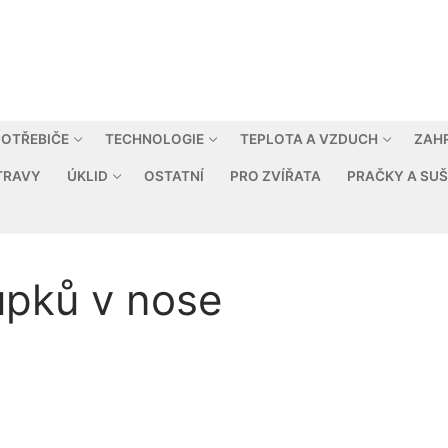
OTŘEBIČE
TECHNOLOGIE
TEPLOTA A VZDUCH
ZAH
TRAVY
ÚKLID
OSTATNÍ
PRO ZVÍŘATA
PRAČKY A SUŠ
upků v nose