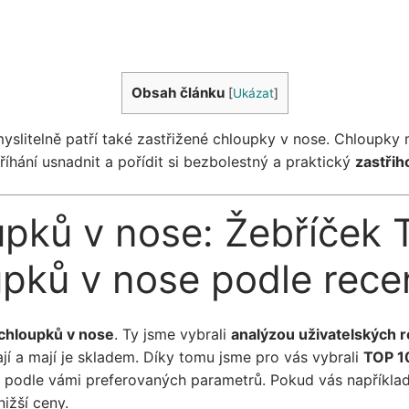
Obsah článku
[
Ukázat
]
litelně patří také zastřižené chloupky v nose. Chloupky m
říhání usnadnit a pořídit si bezbolestný a praktický
zastřih
upků v nose: Žebříček 
upků v nose podle rece
 chloupků v nose
. Ty jsme vybrali
analýzou uživatelských 
í a mají je skladem. Díky tomu jsme pro vás vybrali
TOP 10
it podle vámi preferovaných parametrů. Pokud vás například 
ižší ceny.