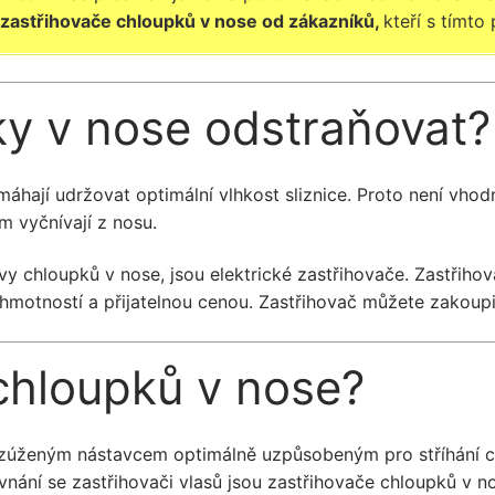
 zastřihovače chloupků v nose od zákazníků,
kteří s tímto
y v nose odstraňovat?
áhají udržovat optimální vlhkost sliznice. Proto není vhod
m vyčnívají z nosu.
y chloupků v nose, jsou elektrické zastřihovače. Zastřihov
 hmotností a přijatelnou cenou. Zastřihovač můžete zakoup
 chloupků v nose?
se zúženým nástavcem optimálně uzpůsobeným pro stříhání ch
vnání se zastřihovači vlasů jsou zastřihovače chloupků v no