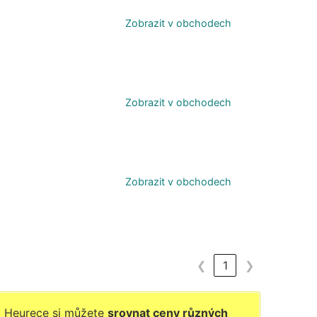
Zobrazit v obchodech
Zobrazit v obchodech
Zobrazit v obchodech
❮
1
❯
a Heurece si můžete
srovnat ceny různých