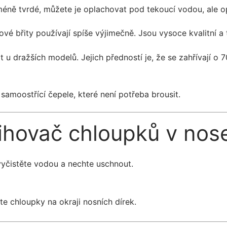
méně tvrdé, můžete je oplachovat pod tekoucí vodou, ale opro
ové břity používají spíše výjimečně. Jsou vysoce kvalitní a 
 u dražších modelů. Jejich předností je, že se zahřívají o 
amoostřící čepele, které není potřeba brousit.
řihovač chloupků v nos
vyčistěte vodou a nechte uschnout.
te chloupky na okraji nosních dírek.