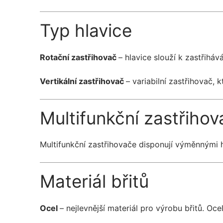
Typ hlavice
Rotační zastřihovač
– hlavice slouží k zastřiháv
Vertikální zastřihovač
– variabilní zastřihovač,
Multifunkční zastřiho
Multifunkční zastřihovače disponují výměnnými h
Materiál břitů
Ocel
– nejlevnější materiál pro výrobu břitů. Oce