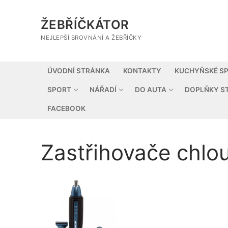
Přeskočit
na
ŽEBŘÍČKÁTOR
obsah
NEJLEPŠÍ SROVNÁNÍ A ŽEBŘÍČKY
ÚVODNÍ STRÁNKA
KONTAKTY
KUCHYŇSKÉ SP
SPORT
NÁŘADÍ
DO AUTA
DOPLŇKY S
FACEBOOK
Zastřihovače chlo