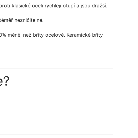
ti klasické oceli rychleji otupí a jsou dražší.
téměř nezničitelné.
70% méně, než břity ocelové. Keramické břity
e?