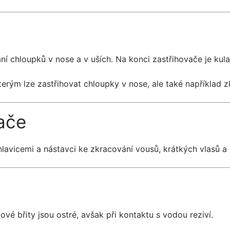
ání chloupků v nose a v uších. Na konci zastřihovače je kula
 kterým lze zastřihovat chloupky v nose, ale také například 
vače
lavicemi a nástavci ke zkracování vousů, krátkých vlasů a 
lové břity jsou ostré, avšak při kontaktu s vodou reziví.