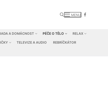
MENU
RADA A DOMÁCNOST
PÉČE O TĚLO
RELAX
Hledat:
IČKY
TELEVIZE A AUDIO
REBRÍČKÁTOR