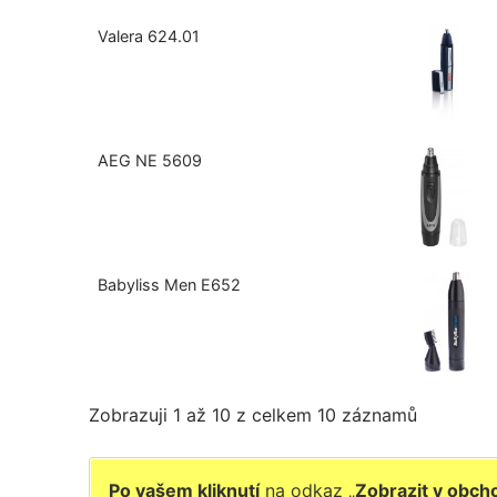
Valera 624.01
AEG NE 5609
Babyliss Men E652
Zobrazuji 1 až 10 z celkem 10 záznamů
Po vašem kliknutí
na odkaz „
Zobrazit v obc