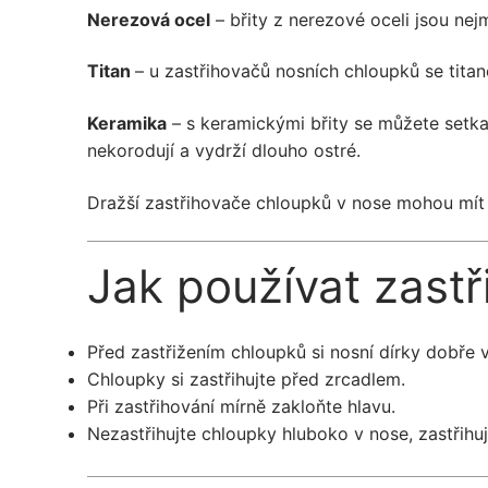
Nerezová ocel
– břity z nerezové oceli jsou nej
Titan
– u zastřihovačů nosních chloupků se titan
Keramika
– s keramickými břity se můžete setkat
nekorodují a vydrží dlouho ostré.
Dražší zastřihovače chloupků v nose mohou mít s
Jak používat zast
Před zastřižením chloupků si nosní dírky dobře 
Chloupky si zastřihujte před zrcadlem.
Při zastřihování mírně zakloňte hlavu.
Nezastřihujte chloupky hluboko v nose, zastřihuj