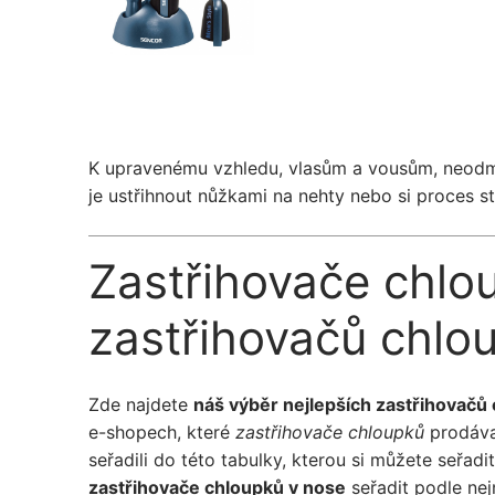
K upravenému vzhledu, vlasům a vousům, neodmys
je ustřihnout nůžkami na nehty nebo si proces st
Zastřihovače chlo
zastřihovačů chlo
Zde najdete
náš výběr nejlepších zastřihovačů
e-shopech, které
zastřihovače chloupků
prodávaj
seřadili do této tabulky, kterou si můžete seřad
zastřihovače chloupků v nose
seřadit podle nejn