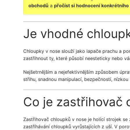
obchodů
a
přočíst si hodnocení konkrétního
Je vhodné chloupk
Chloupky v nose slouží jako lapače prachu a pom
zastřihnout ty, které působí neesteticky nebo vá
Nejšetrnějším a nejefektivnějším způsobem úprav
střihu, snadnou manipulací, bezpečností, nízkou
Co je zastřihovač
Zastřihovač chloupků v nose je holící strojek 
zastříhávání chloupků vyrůstajících z uší. V poro