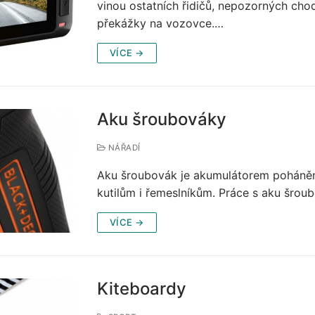
vinou ostatních řidičů, nepozorných chod
překážky na vozovce.…
VÍCE →
Aku šroubováky
NÁŘADÍ
Aku šroubovák je akumulátorem poháněný 
kutilům i řemeslníkům. Práce s aku šro
VÍCE →
Kiteboardy