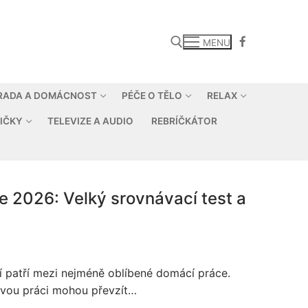
MENU
RADA A DOMÁCNOST
PÉČE O TĚLO
RELAX
Hledat:
IČKY
TELEVIZE A AUDIO
REBRÍČKÁTOR
e 2026: Velký srovnávací test a
ání patří mezi nejméně oblíbené domácí práce.
avou práci mohou převzít…