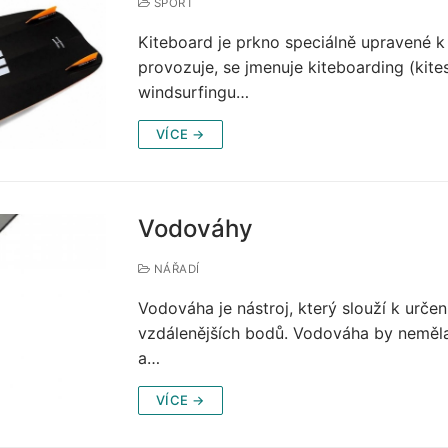
SPORT
Kiteboard je prkno speciálně upravené k 
provozuje, se jmenuje kiteboarding (kite
windsurfingu…
VÍCE →
Vodováhy
NÁŘADÍ
Vodováha je nástroj, který slouží k určen
vzdálenějších bodů. Vodováha by neměla
a…
VÍCE →