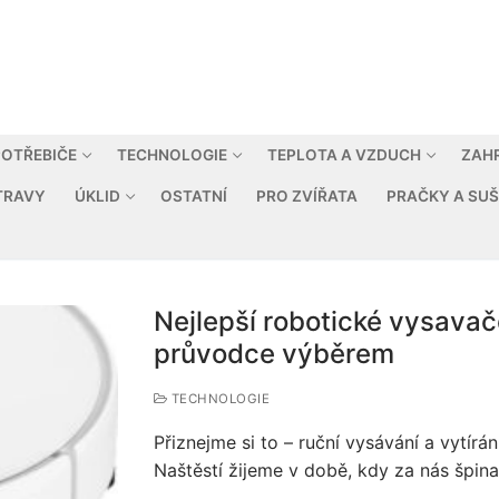
OTŘEBIČE
TECHNOLOGIE
TEPLOTA A VZDUCH
ZAH
TRAVY
ÚKLID
OSTATNÍ
PRO ZVÍŘATA
PRAČKY A SUŠ
Nejlepší robotické vysavač
průvodce výběrem
TECHNOLOGIE
Přiznejme si to – ruční vysávání a vytír
Naštěstí žijeme v době, kdy za nás špin