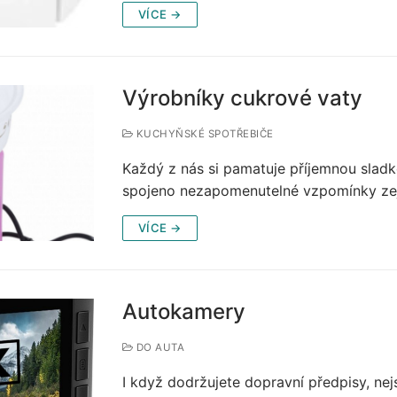
VÍCE →
Výrobníky cukrové vaty
KUCHYŇSKÉ SPOTŘEBIČE
Každý z nás si pamatuje příjemnou slad
spojeno nezapomenutelné vzpomínky zej
VÍCE →
Autokamery
DO AUTA
I když dodržujete dopravní předpisy, nej