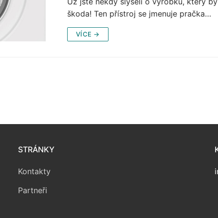
Už jste někdy slyšeli o výrobku, který by 
škoda! Ten přístroj se jmenuje pračka…
VÍCE →
STRÁNKY
Kontakty
Partneři