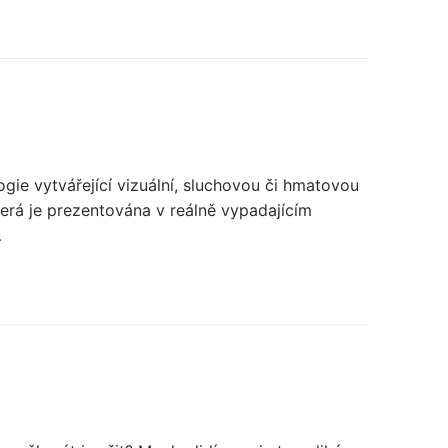
logie vytvářející vizuální, sluchovou či hmatovou
která je prezentována v reálně vypadajícím
…