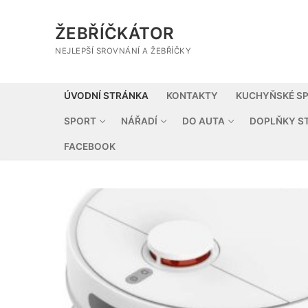
Přeskočit
na
ŽEBŘÍČKÁTOR
obsah
NEJLEPŠÍ SROVNÁNÍ A ŽEBŘÍČKY
ÚVODNÍ STRÁNKA
KONTAKTY
KUCHYŇSKÉ SP
SPORT
NÁŘADÍ
DO AUTA
DOPLŇKY S
FACEBOOK