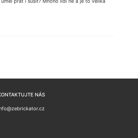
uměl prát i sušit? Mnoho lidí ne a je to veliká
KONTAKTUJTE NÁS
info@zebrickator.cz